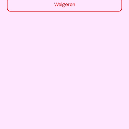
Weigeren
contact me!
WANT
Volg ons op Instagram
YOUR OWN
PIECE?
de collectie