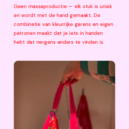
Geen massaproductie — elk stuk is uniek
en wordt met de hand gemaakt. De
combinatie van kleurrijke garens en eigen
patronen maakt dat je iets in handen
hebt dat nergens anders te vinden is.